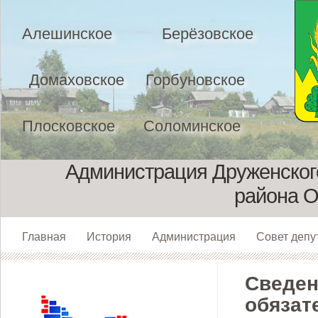
Алешинское
Берёзовское
Домаховское
Горбуновское
Плосковское
Соломинское
Администрация Друженского
района О
Главная
История
Администрация
Совет депу
Сведен
обязат