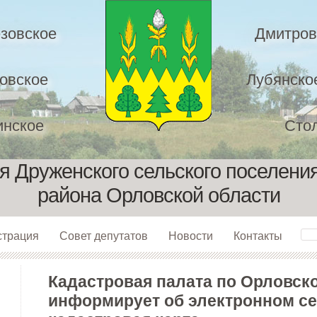
зовское
Дмитров
овское
Лубянско
нское
Сто
 Друженского сельского поселени
района Орловской области
страция
Совет депутатов
Новости
Контакты
Кадастровая палата по Орловск
информирует об электронном с