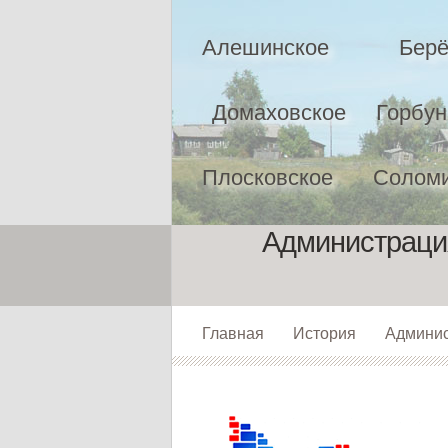
Алешинское
Берё
Домаховское
Горбун
Плосковское
Соломи
Администрация
Главная
История
Админи