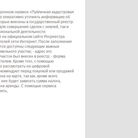
тронном сервисе «Публичная кадастровая
но оперативно уточнить информацию об
орые внесены в государственный реестр.
ля совершения сделок с землей, так и
сиональной деятельности.
е на официальном сайте Росреестра
ателей сети Интернет. После заполнения
вятся доступны следующие важные
ельного участка; - адрес его
участок был внесен в реестр; - форма
ателем. Кроме того, с помощью
о рассмотреть на цифровой
екомендуют перед покупкой или продажей
 на карте, так как, кроме всего
 нее будет зависеть сумма налога,
цена аренды. С помощью сервиса
ить,