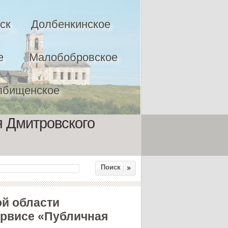
ск
Долбенкинское
е
Малобобровское
лбищенское
я Дмитровского
Поиск
ой области
ервисе «Публичная