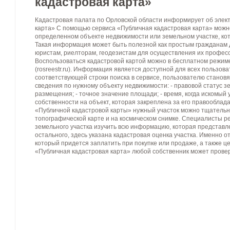
кадастровая карта»
Кадастровая палата по Орловской области информирует об элек
карта» С помощью сервиса «Публичная кадастровая карта» мож
определенном объекте недвижимости или земельном участке, кот
Такая информация может быть полезной как простым гражданам д
юристам, риелторам, геодезистам для осуществления их профес
Воспользоваться кадастровой картой можно в бесплатном режим
(rosreestr.ru). Информация является доступной для всех пользов
соответствующей строки поиска в сервисе, пользователю стано
сведения по нужному объекту недвижимости: - правовой статус зем
размещения; - точное значение площади; - время, когда искомый 
собственности на объект, которая закреплена за его правооблад
«Публичной кадастровой карты» нужный участок можно тщательн
топографической карте и на космическом снимке. Специалисты р
земельного участка изучить всю информацию, которая представлена
остального, здесь указана кадастровая оценка участка. Именно от
который придется заплатить при покупке или продаже, а также 
«Публичная кадастровая карта» любой собственник может провер