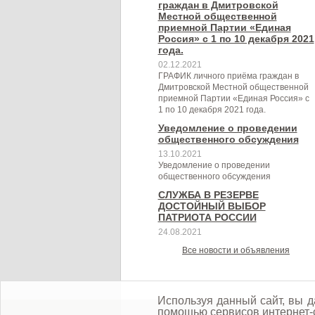
области, по которым должен
области
граждан в Дмитровской
Местной общественной
производиться учет потребности в
приемной Партии «Единая
Россия» с 1 по 10 декабря 2021
их предоставлении.
года.
02.12.2021
ГРАФИК личного приёма граждан в
Дмитровской Местной общественной
приемной Партии «Единая Россия» с
1 по 10 декабря 2021 года.
Уведомление о проведении
общественного обсуждения
13.10.2021
Уведомление о проведении
общественного обсуждения
СЛУЖБА В РЕЗЕРВЕ
ДОСТОЙНЫЙ ВЫБОР
ПАТРИОТА РОССИИ
24.08.2021
Все новости и объявления
Используя данный сайт, вы д
помощью сервисов интернет-с