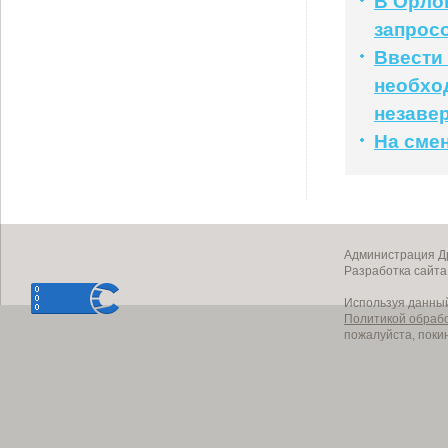
В Орлов
запрос
Ввести
необход
незаве
На сме
Администрация Др
Разработка сайт
Используя данный
Политикой обраб
пожалуйста, поки