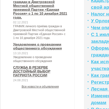
Кадаст
области, по которым должен
области
граждан в Дмитровской
Местной общественной
свой а
производиться учет потребности в
приемной Партии «Единая
Россия» с 1 по 10 декабря 2021
Налог 
их предоставлении.
года.
У Орло
02.12.2021
ГРАФИК личного приёма граждан в
Чем оп
Дмитровской Местной общественной
С 1 ию
приемной Партии «Единая Россия» с
1 по 10 декабря 2021 года.
заклад
Уведомление о проведении
Оформл
общественного обсуждения
13.10.2021
гражда
Уведомление о проведении
Как ис
общественного обсуждения
СЛУЖБА В РЕЗЕРВЕ
участк
ДОСТОЙНЫЙ ВЫБОР
Как гр
ПАТРИОТА РОССИИ
24.08.2021
Регист
Все новости и объявления
Лесная
Измене
домам