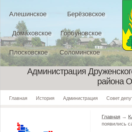
Алешинское
Берёзовское
Домаховское
Горбуновское
Плосковское
Соломинское
Администрация Друженского
района О
Главная
История
Администрация
Совет депу
Главная
→
К
появились с